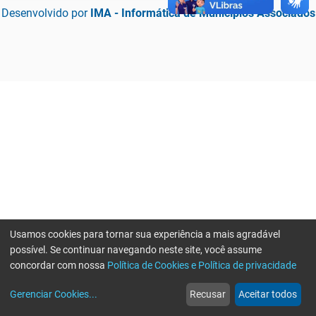
Desenvolvido por
IMA - Informática de Municípios Associados
Usamos cookies para tornar sua experiência a mais agradável
possível. Se continuar navegando neste site, você assume
concordar com nossa
Política de Cookies e Política de privacidade
home
build_circle
event
web
more_horiz
Erro ao enviar informações, por favor tente novamente
Gerenciar Cookies
...
Recusar
Aceitar todos
Início
Serviços
Eventos
Notícias
Mais