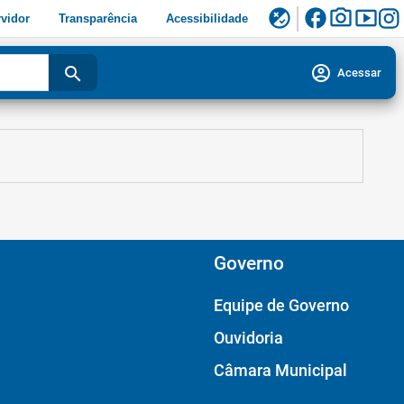
facebook
photo_camera
smart_display
flaky
vidor
Transparência
Acessibilidade
account_circle
search
Acessar
Governo
Equipe de Governo
Ouvidoria
Câmara Municipal