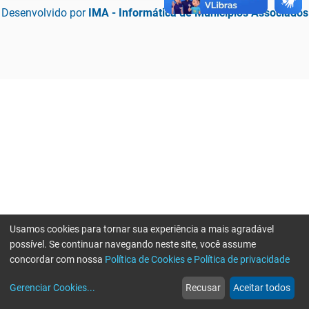
Desenvolvido por
IMA - Informática de Municípios Associados
Usamos cookies para tornar sua experiência a mais agradável
possível. Se continuar navegando neste site, você assume
concordar com nossa
Política de Cookies e Política de privacidade
home
build_circle
event
web
more_horiz
Erro ao enviar informações, por favor tente novamente
Gerenciar Cookies
...
Recusar
Aceitar todos
Início
Serviços
Eventos
Notícias
Mais