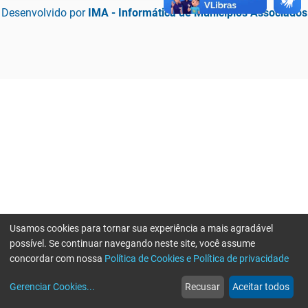
Desenvolvido por
IMA - Informática de Municípios Associados
Usamos cookies para tornar sua experiência a mais agradável
possível. Se continuar navegando neste site, você assume
concordar com nossa
Política de Cookies e Política de privacidade
home
build_circle
event
web
more_horiz
Erro ao enviar informações, por favor tente novamente
Gerenciar Cookies
...
Recusar
Aceitar todos
Início
Serviços
Eventos
Notícias
Mais