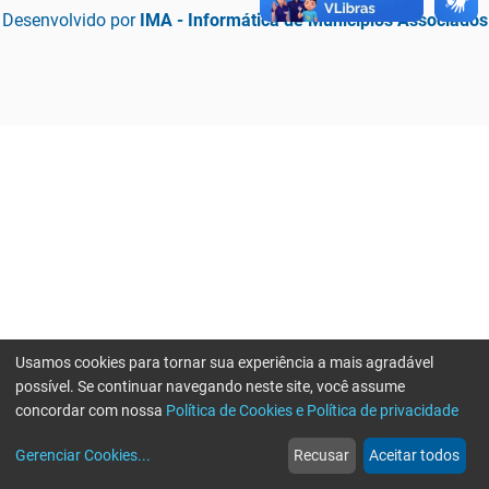
Desenvolvido por
IMA - Informática de Municípios Associados
Usamos cookies para tornar sua experiência a mais agradável
possível. Se continuar navegando neste site, você assume
concordar com nossa
Política de Cookies e Política de privacidade
home
build_circle
event
web
more_horiz
Erro ao enviar informações, por favor tente novamente
Gerenciar Cookies
...
Recusar
Aceitar todos
Início
Serviços
Eventos
Notícias
Mais