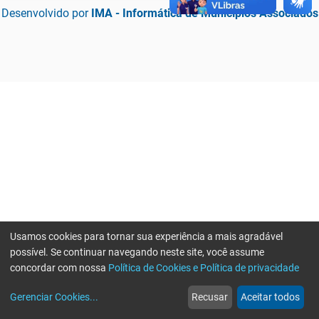
Desenvolvido por
IMA - Informática de Municípios Associados
Usamos cookies para tornar sua experiência a mais agradável
possível. Se continuar navegando neste site, você assume
concordar com nossa
Política de Cookies e Política de privacidade
home
build_circle
event
web
more_horiz
Erro ao enviar informações, por favor tente novamente
Gerenciar Cookies
...
Recusar
Aceitar todos
Início
Serviços
Eventos
Notícias
Mais