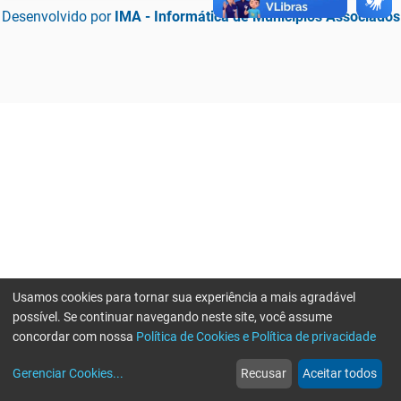
Desenvolvido por
IMA - Informática de Municípios Associados
Usamos cookies para tornar sua experiência a mais agradável
possível. Se continuar navegando neste site, você assume
concordar com nossa
Política de Cookies e Política de privacidade
home
build_circle
event
web
more_horiz
Erro ao enviar informações, por favor tente novamente
Gerenciar Cookies
...
Recusar
Aceitar todos
Início
Serviços
Eventos
Notícias
Mais