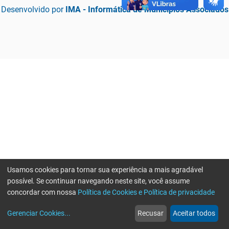
Desenvolvido por
IMA - Informática de Municípios Associados
Usamos cookies para tornar sua experiência a mais agradável
possível. Se continuar navegando neste site, você assume
concordar com nossa
Política de Cookies e Política de privacidade
home
build_circle
event
web
more_horiz
Erro ao enviar informações, por favor tente novamente
Gerenciar Cookies
...
Recusar
Aceitar todos
Início
Serviços
Eventos
Notícias
Mais