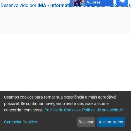
Desenvolvido por
IMA - Informática de Municípios Associados
Usamos cookies para tornar sua experiência a mais agradável
possível. Se continuar navegando neste site, você assume
concordar com nossa
Política de Cookies e Política de privacidade
home
build_circle
event
web
more_horiz
Erro ao enviar informações, por favor tente novamente
Gerenciar Cookies
...
Recusar
Aceitar todos
Início
Serviços
Eventos
Notícias
Mais