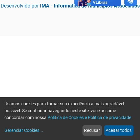
Desenvolvido por
IMA - Informática de Municípios Associados
Usamos cookies para tornar sua experiência a mais agradável
possível. Se continuar navegando neste site, você assume
concordar com nossa
Política de Cookies e Política de privacidade
home
build_circle
event
web
more_horiz
Erro ao enviar informações, por favor tente novamente
Gerenciar Cookies
...
Recusar
Aceitar todos
Início
Serviços
Eventos
Notícias
Mais