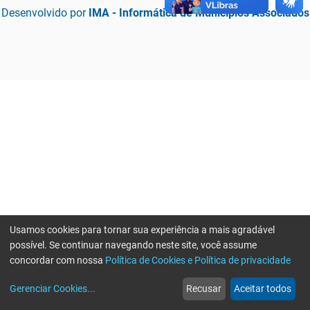
Desenvolvido por
IMA - Informática de Municípios Associados
Usamos cookies para tornar sua experiência a mais agradável
possível. Se continuar navegando neste site, você assume
concordar com nossa
Política de Cookies e Política de privacidade
home
build_circle
event
web
more_horiz
Erro ao enviar informações, por favor tente novamente
Gerenciar Cookies
...
Recusar
Aceitar todos
Início
Serviços
Eventos
Notícias
Mais