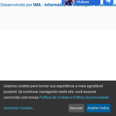
Desenvolvido por
IMA - Informática de Municípios Associados
Usamos cookies para tornar sua experiência a mais agradável
possível. Se continuar navegando neste site, você assume
concordar com nossa
Política de Cookies e Política de privacidade
home
build_circle
event
web
more_horiz
Erro ao enviar informações, por favor tente novamente
Gerenciar Cookies
...
Recusar
Aceitar todos
Início
Serviços
Eventos
Notícias
Mais