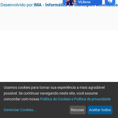
Desenvolvido por
IMA - Informática de Municípios Associados
Usamos cookies para tornar sua experiência a mais agradável
possível. Se continuar navegando neste site, você assume
concordar com nossa
Política de Cookies e Política de privacidade
home
build_circle
event
web
more_horiz
Erro ao enviar informações, por favor tente novamente
Gerenciar Cookies
...
Recusar
Aceitar todos
Início
Serviços
Eventos
Notícias
Mais