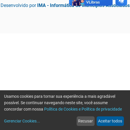
Desenvolvido por
IMA - Informática de Municípios Associados
Usamos cookies para tornar sua experiência a mais agradável
possível. Se continuar navegando neste site, você assume
concordar com nossa
Política de Cookies e Política de privacidade
home
build_circle
event
web
more_horiz
Erro ao enviar informações, por favor tente novamente
Gerenciar Cookies
...
Recusar
Aceitar todos
Início
Serviços
Eventos
Notícias
Mais