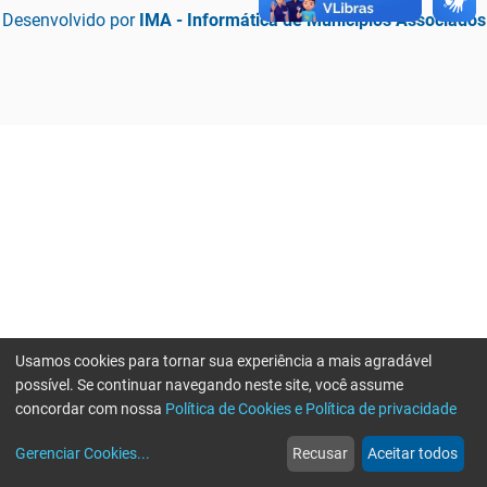
Desenvolvido por
IMA - Informática de Municípios Associados
Usamos cookies para tornar sua experiência a mais agradável
possível. Se continuar navegando neste site, você assume
concordar com nossa
Política de Cookies e Política de privacidade
home
build_circle
event
web
more_horiz
Erro ao enviar informações, por favor tente novamente
Gerenciar Cookies
...
Recusar
Aceitar todos
Início
Serviços
Eventos
Notícias
Mais