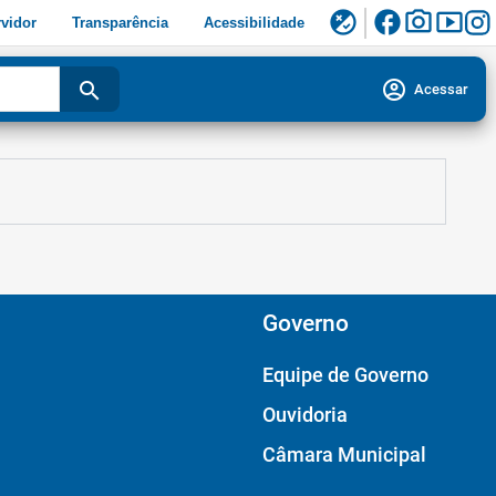
facebook
photo_camera
smart_display
flaky
vidor
Transparência
Acessibilidade
account_circle
search
Acessar
Governo
Equipe de Governo
Ouvidoria
Câmara Municipal