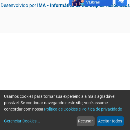
Desenvolvido por
IMA - Informática de Municípios Associados
Usamos cookies para tornar sua experiência a mais agradável
possível. Se continuar navegando neste site, você assume
concordar com nossa
Política de Cookies e Política de privacidade
home
build_circle
event
web
more_horiz
Erro ao enviar informações, por favor tente novamente
Gerenciar Cookies
...
Recusar
Aceitar todos
Início
Serviços
Eventos
Notícias
Mais