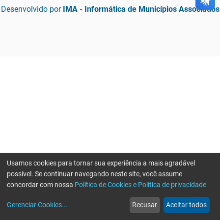
Desenvolvido por
IMA - Informática de Municípios Associados
Usamos cookies para tornar sua experiência a mais agradável
possível. Se continuar navegando neste site, você assume
concordar com nossa
Política de Cookies e Política de privacidade
home
build_circle
event
web
more_horiz
Erro ao enviar informações, por favor tente novamente
Gerenciar Cookies
...
Recusar
Aceitar todos
Início
Serviços
Eventos
Notícias
Mais