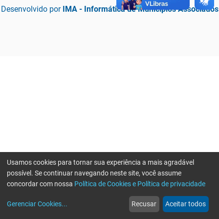
Desenvolvido por
IMA - Informática de Municípios Associados
Usamos cookies para tornar sua experiência a mais agradável
possível. Se continuar navegando neste site, você assume
concordar com nossa
Política de Cookies e Política de privacidade
home
build_circle
event
web
more_horiz
Erro ao enviar informações, por favor tente novamente
Gerenciar Cookies
...
Recusar
Aceitar todos
Início
Serviços
Eventos
Notícias
Mais