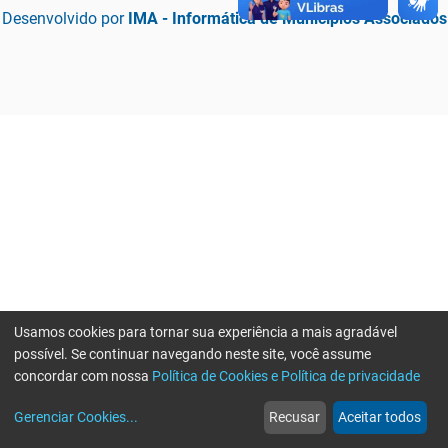
Desenvolvido por
IMA - Informática de Municípios Associados
Usamos cookies para tornar sua experiência a mais agradável
possível. Se continuar navegando neste site, você assume
concordar com nossa
Política de Cookies e Política de privacidade
home
build_circle
event
web
more_horiz
Erro ao enviar informações, por favor tente novamente
Gerenciar Cookies
...
Recusar
Aceitar todos
Início
Serviços
Eventos
Notícias
Mais