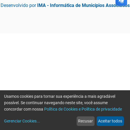
Desenvolvido por
IMA - Informática de Municípios Associados
Usamos cookies para tornar sua experiência a mais agradável
possível. Se continuar navegando neste site, você assume
concordar com nossa
Política de Cookies e Política de privacidade
home
build_circle
event
web
more_horiz
Gerenciar Cookies
...
Recusar
Aceitar todos
Início
Serviços
Eventos
Notícias
Mais