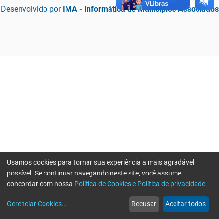
Desenvolvido por
IMA - Informática de Municípios Associados
Usamos cookies para tornar sua experiência a mais agradável
possível. Se continuar navegando neste site, você assume
concordar com nossa
Política de Cookies e Política de privacidade
home
build_circle
event
web
more_horiz
Erro ao enviar informações, por favor tente novamente
Gerenciar Cookies
...
Recusar
Aceitar todos
Início
Serviços
Eventos
Notícias
Mais