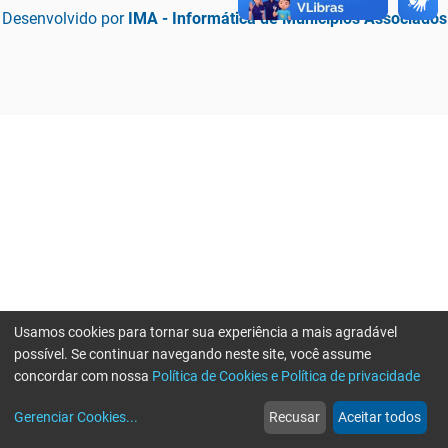
Desenvolvido por
IMA - Informática de Municípios Associados
Usamos cookies para tornar sua experiência a mais agradável
possível. Se continuar navegando neste site, você assume
concordar com nossa
Política de Cookies e Política de privacidade
home
build_circle
event
web
more_horiz
Erro ao enviar informações, por favor tente novamente
Gerenciar Cookies
...
Recusar
Aceitar todos
Início
Serviços
Eventos
Notícias
Mais