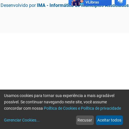
Desenvolvido por
IMA - Informática de Municípios Associados
Usamos cookies para tornar sua experiência a mais agradável
possível. Se continuar navegando neste site, você assume
concordar com nossa
Política de Cookies e Política de privacidade
home
build_circle
event
web
more_horiz
Erro ao enviar informações, por favor tente novamente
Gerenciar Cookies
...
Recusar
Aceitar todos
Início
Serviços
Eventos
Notícias
Mais