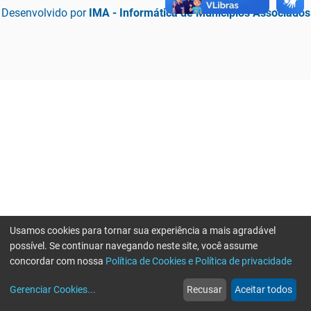
Desenvolvido por
IMA - Informática de Municípios Associados
Usamos cookies para tornar sua experiência a mais agradável
possível. Se continuar navegando neste site, você assume
concordar com nossa
Política de Cookies e Política de privacidade
home
build_circle
event
web
more_horiz
Erro ao enviar informações, por favor tente novamente
Gerenciar Cookies
...
Recusar
Aceitar todos
Início
Serviços
Eventos
Notícias
Mais