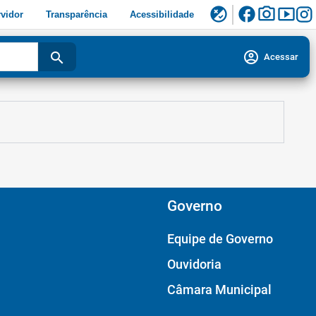
facebook
photo_camera
smart_display
flaky
vidor
Transparência
Acessibilidade
account_circle
search
Acessar
Governo
Equipe de Governo
Ouvidoria
Câmara Municipal