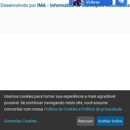
Desenvolvido por
IMA - Informática de Municípios Associados
Usamos cookies para tornar sua experiência a mais agradável
possível. Se continuar navegando neste site, você assume
concordar com nossa
Política de Cookies e Política de privacidade
home
build_circle
event
web
more_horiz
Erro ao enviar informações, por favor tente novamente
Gerenciar Cookies
...
Recusar
Aceitar todos
Início
Serviços
Eventos
Notícias
Mais