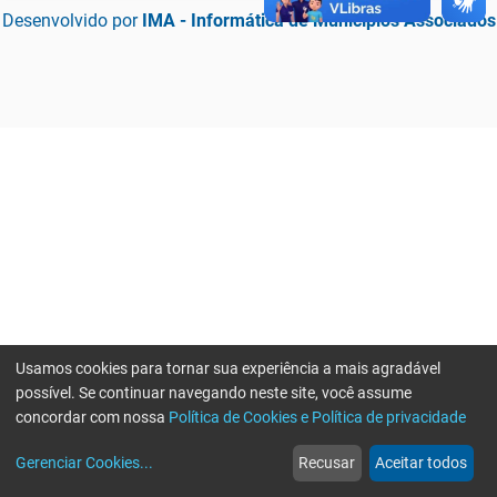
Desenvolvido por
IMA - Informática de Municípios Associados
Usamos cookies para tornar sua experiência a mais agradável
possível. Se continuar navegando neste site, você assume
concordar com nossa
Política de Cookies e Política de privacidade
home
build_circle
event
web
more_horiz
Erro ao enviar informações, por favor tente novamente
Gerenciar Cookies
...
Recusar
Aceitar todos
Início
Serviços
Eventos
Notícias
Mais