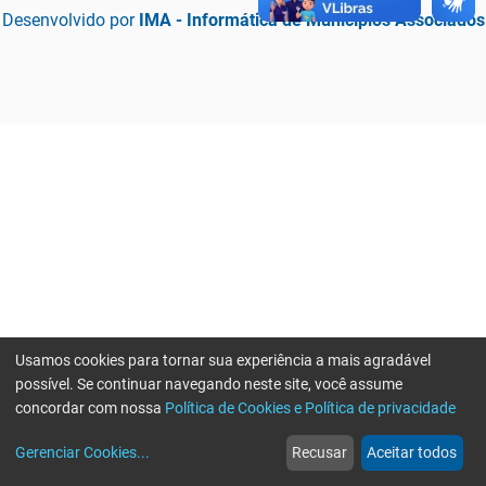
Desenvolvido por
IMA - Informática de Municípios Associados
Usamos cookies para tornar sua experiência a mais agradável
possível. Se continuar navegando neste site, você assume
concordar com nossa
Política de Cookies e Política de privacidade
home
build_circle
event
web
more_horiz
Erro ao enviar informações, por favor tente novamente
Gerenciar Cookies
...
Recusar
Aceitar todos
Início
Serviços
Eventos
Notícias
Mais