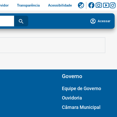
facebook
photo_camera
smart_display
flaky
vidor
Transparência
Acessibilidade
account_circle
search
Acessar
Governo
Equipe de Governo
Ouvidoria
Câmara Municipal