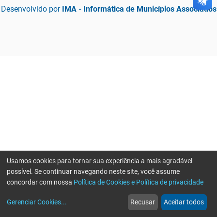
Desenvolvido por
IMA - Informática de Municípios Associados
Usamos cookies para tornar sua experiência a mais agradável
possível. Se continuar navegando neste site, você assume
concordar com nossa
Política de Cookies e Política de privacidade
home
build_circle
event
web
more_horiz
Gerenciar Cookies
...
Recusar
Aceitar todos
Início
Serviços
Eventos
Notícias
Mais