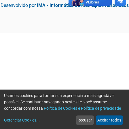
Desenvolvido por
IMA - Informática de Municípios Associados
Usamos cookies para tornar sua experiência a mais agradável
possível. Se continuar navegando neste site, você assume
concordar com nossa
Política de Cookies e Política de privacidade
home
build_circle
event
web
more_horiz
Erro ao enviar informações, por favor tente novamente
Gerenciar Cookies
...
Recusar
Aceitar todos
Início
Serviços
Eventos
Notícias
Mais