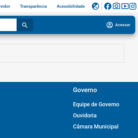
facebook
photo_camera
smart_display
flaky
vidor
Transparência
Acessibilidade
account_circle
search
Acessar
Governo
Equipe de Governo
Ouvidoria
Câmara Municipal