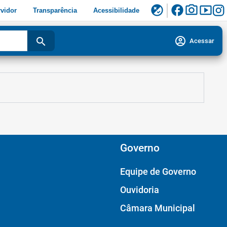
facebook
photo_camera
smart_display
flaky
vidor
Transparência
Acessibilidade
account_circle
search
Acessar
Governo
Equipe de Governo
Ouvidoria
Câmara Municipal