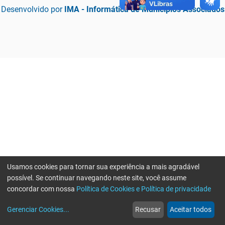
Desenvolvido por
IMA - Informática de Municípios Associados
Usamos cookies para tornar sua experiência a mais agradável
possível. Se continuar navegando neste site, você assume
concordar com nossa
Política de Cookies e Política de privacidade
home
build_circle
event
web
more_horiz
Erro ao enviar informações, por favor tente novamente
Gerenciar Cookies
...
Recusar
Aceitar todos
Início
Serviços
Eventos
Notícias
Mais