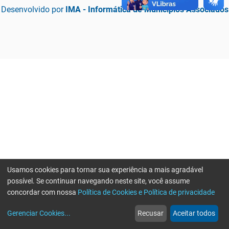
Desenvolvido por
IMA - Informática de Municípios Associados
Usamos cookies para tornar sua experiência a mais agradável
possível. Se continuar navegando neste site, você assume
concordar com nossa
Política de Cookies e Política de privacidade
home
build_circle
event
web
more_horiz
Erro ao enviar informações, por favor tente novamente
Gerenciar Cookies
...
Recusar
Aceitar todos
Início
Serviços
Eventos
Notícias
Mais