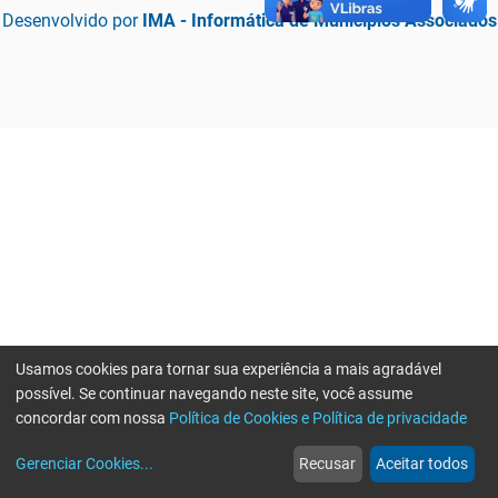
Desenvolvido por
IMA - Informática de Municípios Associados
Usamos cookies para tornar sua experiência a mais agradável
possível. Se continuar navegando neste site, você assume
concordar com nossa
Política de Cookies e Política de privacidade
home
build_circle
event
web
more_horiz
Erro ao enviar informações, por favor tente novamente
Gerenciar Cookies
...
Recusar
Aceitar todos
Início
Serviços
Eventos
Notícias
Mais