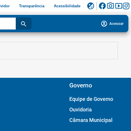
facebook
photo_camera
smart_display
flaky
vidor
Transparência
Acessibilidade
account_circle
search
Acessar
Governo
Equipe de Governo
Ouvidoria
Câmara Municipal