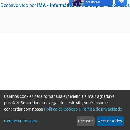
Desenvolvido por
IMA - Informática de Municípios Associados
Usamos cookies para tornar sua experiência a mais agradável
possível. Se continuar navegando neste site, você assume
concordar com nossa
Política de Cookies e Política de privacidade
home
build_circle
event
web
more_horiz
Erro ao enviar informações, por favor tente novamente
Gerenciar Cookies
...
Recusar
Aceitar todos
Início
Serviços
Eventos
Notícias
Mais