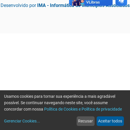
Desenvolvido por
IMA - Informática de Municípios Associados
Usamos cookies para tornar sua experiência a mais agradável
possível. Se continuar navegando neste site, você assume
concordar com nossa
Política de Cookies e Política de privacidade
home
build_circle
event
web
more_horiz
Erro ao enviar informações, por favor tente novamente
Gerenciar Cookies
...
Recusar
Aceitar todos
Início
Serviços
Eventos
Notícias
Mais