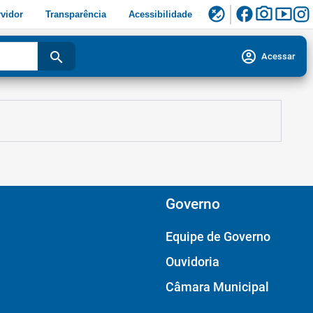
facebook
photo_camera
smart_display
flaky
vidor
Transparência
Acessibilidade
account_circle
search
Acessar
Governo
Equipe de Governo
Ouvidoria
Câmara Municipal