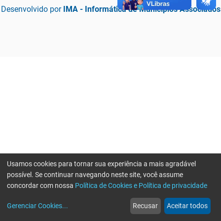
Desenvolvido por
IMA - Informática de Municípios Associados
Usamos cookies para tornar sua experiência a mais agradável
possível. Se continuar navegando neste site, você assume
concordar com nossa
Política de Cookies e Política de privacidade
home
build_circle
event
web
more_horiz
Erro ao enviar informações, por favor tente novamente
Gerenciar Cookies
...
Recusar
Aceitar todos
Início
Serviços
Eventos
Notícias
Mais