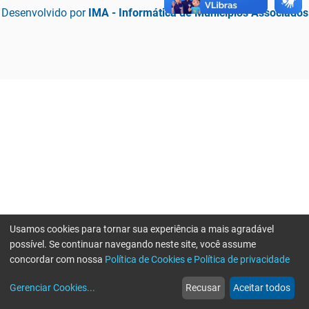
Desenvolvido por
IMA - Informática de Municípios Associados
Usamos cookies para tornar sua experiência a mais agradável
possível. Se continuar navegando neste site, você assume
concordar com nossa
Política de Cookies e Política de privacidade
home
build_circle
event
web
more_horiz
Erro ao enviar informações, por favor tente novamente
Gerenciar Cookies
...
Recusar
Aceitar todos
Início
Serviços
Eventos
Notícias
Mais