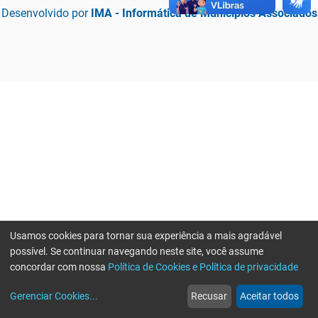
Desenvolvido por
IMA - Informática de Municípios Associados
Usamos cookies para tornar sua experiência a mais agradável
possível. Se continuar navegando neste site, você assume
concordar com nossa
Política de Cookies e Política de privacidade
home
build_circle
event
web
more_horiz
Erro ao enviar informações, por favor tente novamente
Gerenciar Cookies
...
Recusar
Aceitar todos
Início
Serviços
Eventos
Notícias
Mais