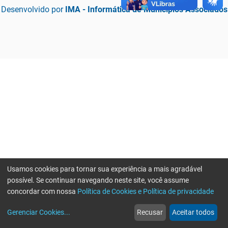
Desenvolvido por
IMA - Informática de Municípios Associados
Usamos cookies para tornar sua experiência a mais agradável
possível. Se continuar navegando neste site, você assume
concordar com nossa
Política de Cookies e Política de privacidade
home
build_circle
event
web
more_horiz
Erro ao enviar informações, por favor tente novamente
Gerenciar Cookies
...
Recusar
Aceitar todos
Início
Serviços
Eventos
Notícias
Mais