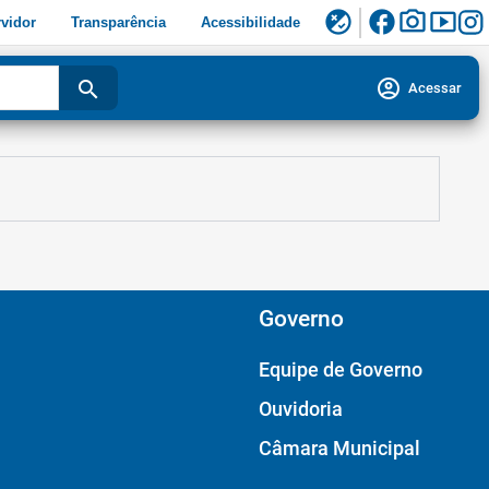
facebook
photo_camera
smart_display
flaky
vidor
Transparência
Acessibilidade
account_circle
search
Acessar
Governo
Equipe de Governo
Ouvidoria
Câmara Municipal