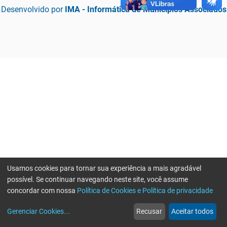
Desenvolvido por
IMA - Informática de Municípios Associados
Usamos cookies para tornar sua experiência a mais agradável
possível. Se continuar navegando neste site, você assume
concordar com nossa
Política de Cookies e Política de privacidade
home
build_circle
event
web
more_horiz
Erro ao enviar informações, por favor tente novamente
Gerenciar Cookies
...
Recusar
Aceitar todos
Início
Serviços
Eventos
Notícias
Mais