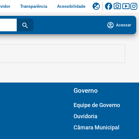
facebook
photo_camera
smart_display
flaky
vidor
Transparência
Acessibilidade
account_circle
search
Acessar
Governo
Equipe de Governo
Ouvidoria
Câmara Municipal