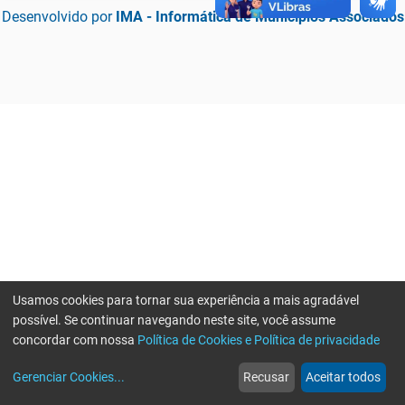
Desenvolvido por
IMA - Informática de Municípios Associados
Usamos cookies para tornar sua experiência a mais agradável
possível. Se continuar navegando neste site, você assume
concordar com nossa
Política de Cookies e Política de privacidade
home
build_circle
event
web
more_horiz
Erro ao enviar informações, por favor tente novamente
Gerenciar Cookies
...
Recusar
Aceitar todos
Início
Serviços
Eventos
Notícias
Mais