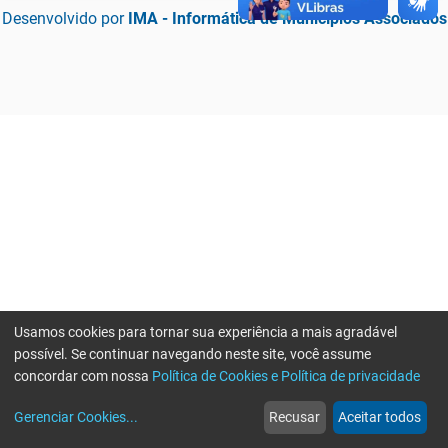
Desenvolvido por
IMA - Informática de Municípios Associados
Usamos cookies para tornar sua experiência a mais agradável
possível. Se continuar navegando neste site, você assume
concordar com nossa
Política de Cookies e Política de privacidade
home
build_circle
event
web
more_horiz
Erro ao enviar informações, por favor tente novamente
Gerenciar Cookies
...
Recusar
Aceitar todos
Início
Serviços
Eventos
Notícias
Mais